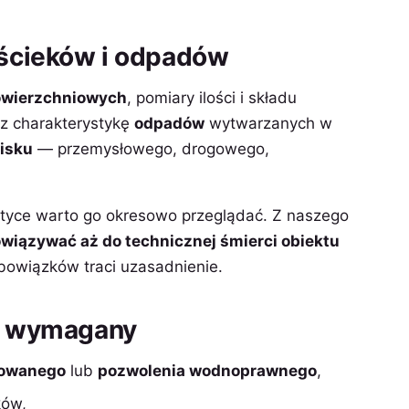
ścieków i odpadów
owierzchniowych
, pomiary ilości i składu
 charakterystykę
odpadów
wytwarzanych w
isku
— przemysłowego, drogowego,
ktyce warto go okresowo przeglądać. Z naszego
owiązywać aż do technicznej śmierci obiektu
obowiązków traci uzasadnienie.
st wymagany
rowanego
lub
pozwolenia wodnoprawnego
,
ków,