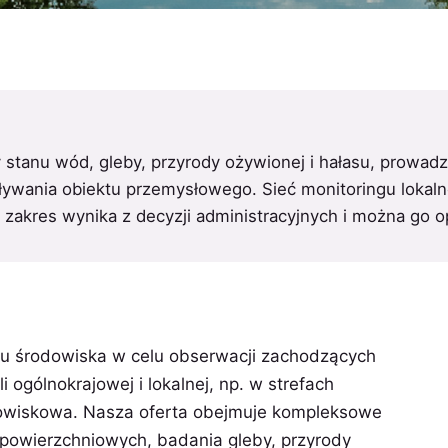
zy stanu wód, gleby, przyrody ożywionej i hałasu, prowad
ływania obiektu przemysłowego. Sieć monitoringu lokal
akres wynika z decyzji administracyjnych i można go o
nu środowiska w celu obserwacji zachodzących
ogólnokrajowej i lokalnej, np. w strefach
dowiskowa. Nasza oferta obejmuje kompleksowe
owierzchniowych, badania gleby, przyrody