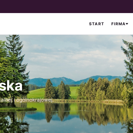
START
FIRMA
iska
alnej i ogólnokrajowej.