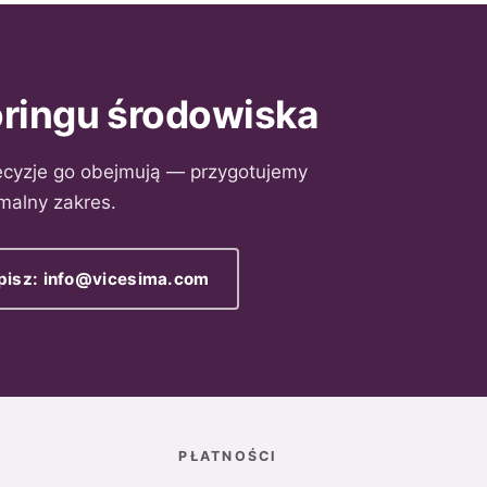
ringu środowiska
 decyzje go obejmują — przygotujemy
malny zakres.
pisz: info@vicesima.com
PŁATNOŚCI