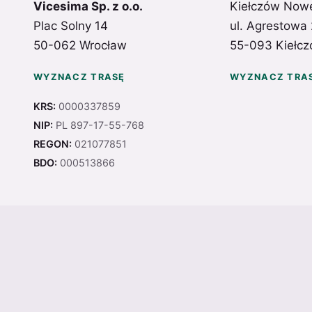
Vicesima Sp. z o.o.
Kiełczów Now
Plac Solny 14
ul. Agrestowa
50-062 Wrocław
55-093 Kiełcz
WYZNACZ TRASĘ
WYZNACZ TRA
KRS:
0000337859
NIP:
PL 897-17-55-768
REGON:
021077851
BDO:
000513866