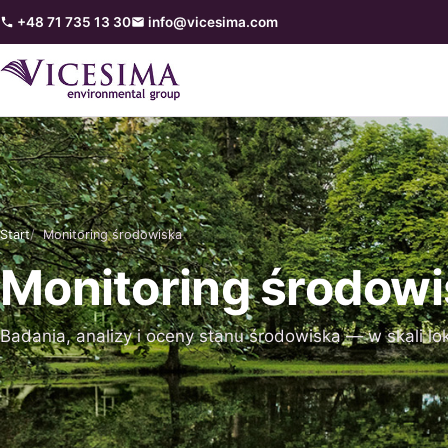
+48 71 735 13 30
info@vicesima.com
Start
Monitoring środowiska
Monitoring środow
Badania, analizy i oceny stanu środowiska — w skali lok