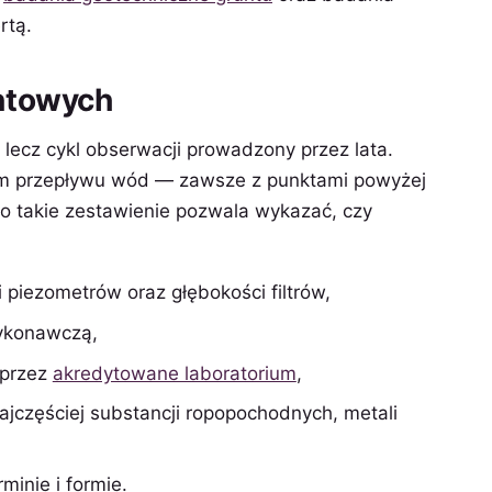
rtą.
ntowych
 lecz cykl obserwacji prowadzony przez lata.
iem przepływu wód — zawsze z punktami powyżej
lko takie zestawienie pozwala wykazać, czy
i piezometrów oraz głębokości filtrów,
ykonawczą,
 przez
akredytowane laboratorium
,
jczęściej substancji ropopochodnych, metali
inie i formie.