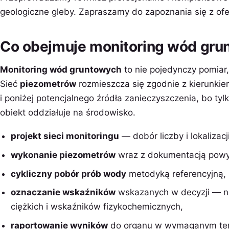
geologiczne gleby. Zapraszamy do zapoznania się z ofe
Co obejmuje monitoring wód gru
Monitoring wód gruntowych
to nie pojedynczy pomiar,
Sieć
piezometrów
rozmieszcza się zgodnie z kierunk
i poniżej potencjalnego źródła zanieczyszczenia, bo ty
obiekt oddziałuje na środowisko.
projekt sieci monitoringu
— dobór liczby i lokalizacj
wykonanie piezometrów
wraz z dokumentacją pow
cykliczny pobór prób wody
metodyką referencyjną,
oznaczanie wskaźników
wskazanych w decyzji — na
ciężkich i wskaźników fizykochemicznych,
raportowanie wyników
do organu w wymaganym term