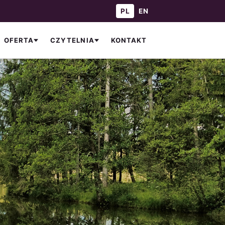
— Polski
— English
PL
EN
KONTAKT
OFERTA
CZYTELNIA