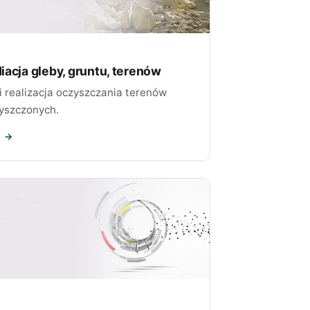
acja gleby, gruntu, terenów
 i realizacja oczyszczania terenów
yszczonych.
J →