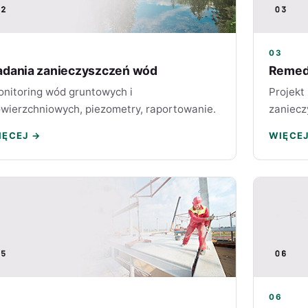
2
03
adania zanieczyszczeń wód
Remedi
nitoring wód gruntowych i
Projekt
wierzchniowych, piezometry, raportowanie.
zaniecz
IĘCEJ →
WIĘCE
5
06