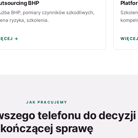
utsourcing BHP
Platfo
użba BHP, pomiary czynników szkodliwych,
Szkolen
ena ryzyka, szkolenia.
kompete
IĘCEJ →
WIĘCE
JAK PRACUJEMY
wszego telefonu do decyzji
kończącej sprawę