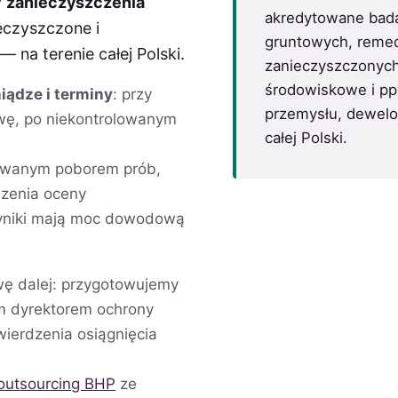
y
zanieczyszczenia
akredytowane bada
eczyszczone i
gruntowych, remed
na terenie całej Polski.
zanieczyszczonych
środowiskowe i pp
iądze i terminy
: przy
przemysłu, dewelo
owę, po niekontrolowanym
całej Polski.
owanym poborem prób,
zenia oceny
 wyniki mają moc dowodową
ę dalej: przygotowujemy
m dyrektorem ochrony
ierdzenia osiągnięcia
outsourcing BHP
ze