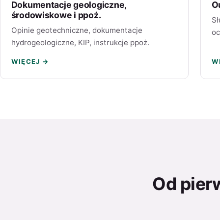
Dokumentacje geologiczne,
O
środowiskowe i ppoż.
Sł
Opinie geotechniczne, dokumentacje
oc
hydrogeologiczne, KIP, instrukcje ppoż.
WIĘCEJ →
W
Od pier