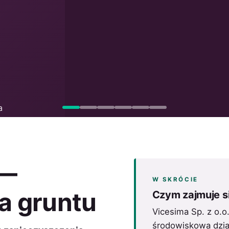
a
em
 —
W SKRÓCIE
a gruntu
Czym zajmuje s
Vicesima Sp. z o.o
środowiskowa dzia