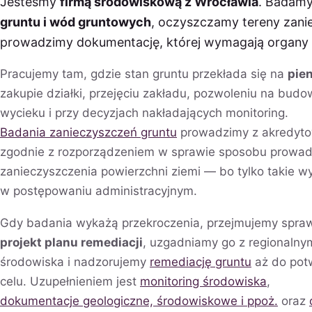
Jesteśmy
firmą środowiskową z Wrocławia
. Badam
gruntu i wód gruntowych
, oczyszczamy tereny zani
prowadzimy dokumentację, której wymagają organy — 
Pracujemy tam, gdzie stan gruntu przekłada się na
pien
zakupie działki, przejęciu zakładu, pozwoleniu na bud
wycieku i przy decyzjach nakładających monitoring.
Badania zanieczyszczeń gruntu
prowadzimy z akredyt
zgodnie z rozporządzeniem w sprawie sposobu prowad
zanieczyszczenia powierzchni ziemi — bo tylko takie
w postępowaniu administracyjnym.
Gdy badania wykażą przekroczenia, przejmujemy spraw
projekt planu remediacji
, uzgadniamy go z regionalny
środowiska i nadzorujemy
remediację gruntu
aż do potw
celu. Uzupełnieniem jest
monitoring środowiska
,
dokumentacje geologiczne, środowiskowe i ppoż.
oraz