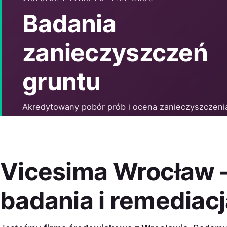
Badania
zanieczyszczeń
gruntu
Akredytowany pobór prób i ocena zanieczyszczeni
powierzchni ziemi przed zakupem działki lub start
inwestycji.
Vicesima Wrocław
Więcej
badania i remediacj