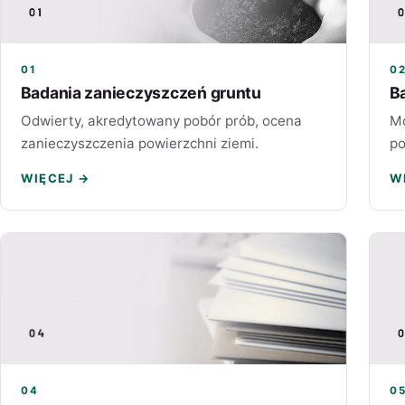
01
0
Badania zanieczyszczeń gruntu
B
Odwierty, akredytowany pobór prób, ocena
Mo
zanieczyszczenia powierzchni ziemi.
po
WIĘCEJ →
W
04
0