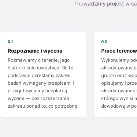
Prowadzimy projekt w ca
01
02
Rozpoznanie i wycena
Prace tereno
Rozmawiamy o terenie, jego
Wykonujemy odw
historii i celu inwestycji. Na tej
akredytowany p
podstawie określamy zakres
gruntu oraz wod
badań wymagany przepisami i
opisujemy i prz
przygotowujemy bezpłatną
akredytowanego
wycenę — bez rozszerzania
którego wyniki 
zakresu ponad to, co potrzebne.
dowodową w po