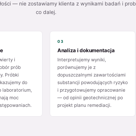
łości — nie zostawiamy klienta z wynikami badań i pro
co dalej.
03
we
Analiza i dokumentacja
ierty i
Interpretujemy wyniki,
obór prób
porównujemy je z
y. Próbki
dopuszczalnymi zawartościami
ekazujemy do
substancji powodujących ryzyko
 laboratorium,
i przygotowujemy opracowanie
mają moc
— od opinii geotechnicznej po
stępowaniach.
projekt planu remediacji.