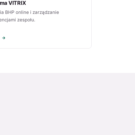
rma VITRIX
ia BHP online i zarządzanie
ncjami zespołu.
J →