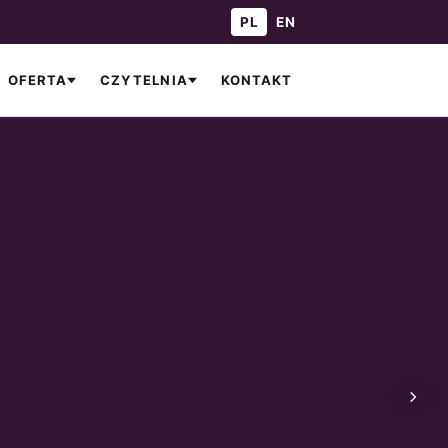
— Polski
— English
PL
EN
KONTAKT
OFERTA
CZYTELNIA