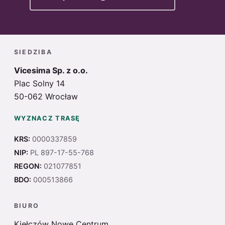
SIEDZIBA
Vicesima Sp. z o.o.
Plac Solny 14
50-062 Wrocław
WYZNACZ TRASĘ
KRS:
0000337859
NIP:
PL 897-17-55-768
REGON:
021077851
BDO:
000513866
BIURO
Kiełczów Nowe Centrum