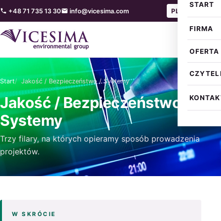
START
— Polski
— Engl
+48 71 735 13 30
info@vicesima.com
PL
EN
FIRMA
OFERTA
CZYTEL
Start
Jakość / Bezpieczeństwo / Systemy
Jakość / Bezpieczeństwo /
KONTAK
Systemy
Trzy filary, na których opieramy sposób prowadzenia
projektów.
W SKRÓCIE