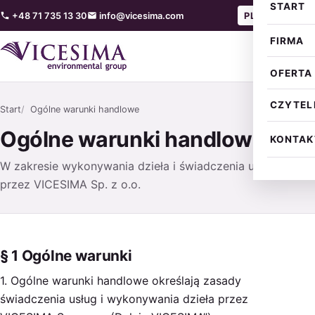
START
— Polski
— Engl
+48 71 735 13 30
info@vicesima.com
PL
EN
FIRMA
OFERTA
CZYTEL
Start
Ogólne warunki handlowe
Ogólne warunki handlowe
KONTAK
W zakresie wykonywania dzieła i świadczenia usług
przez VICESIMA Sp. z o.o.
§ 1 Ogólne warunki
1. Ogólne warunki handlowe określają zasady
świadczenia usług i wykonywania dzieła przez