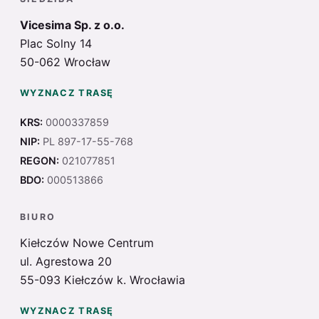
Vicesima Sp. z o.o.
Plac Solny 14
50-062 Wrocław
WYZNACZ TRASĘ
KRS:
0000337859
NIP:
PL 897-17-55-768
REGON:
021077851
BDO:
000513866
BIURO
Kiełczów Nowe Centrum
ul. Agrestowa 20
55-093 Kiełczów k. Wrocławia
WYZNACZ TRASĘ