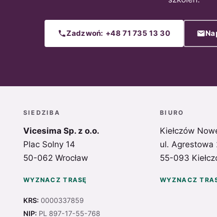
Zadzwoń: +48 71 735 13 30
Na
SIEDZIBA
BIURO
Vicesima Sp. z o.o.
Kiełczów Now
Plac Solny 14
ul. Agrestowa
50-062 Wrocław
55-093 Kiełcz
WYZNACZ TRASĘ
WYZNACZ TRA
KRS:
0000337859
NIP:
PL 897-17-55-768