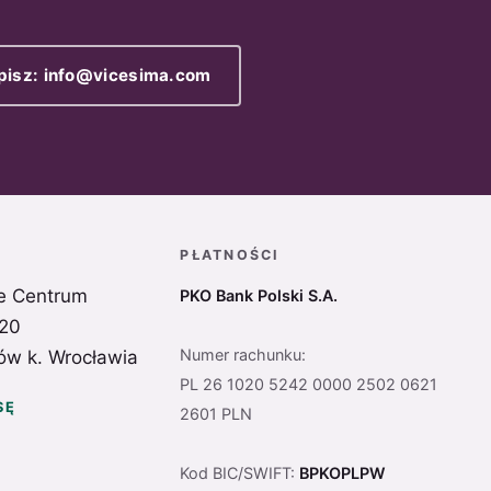
pisz: info@vicesima.com
PŁATNOŚCI
e Centrum
PKO Bank Polski S.A.
 20
Numer rachunku:
ów k. Wrocławia
PL 26 1020 5242 0000 2502 0621
SĘ
2601 PLN
Kod BIC/SWIFT:
BPKOPLPW