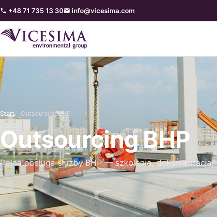
+48 71 735 13 30
info@vicesima.com
Start
Outsourcing BHP
Outsourcing BHP
Pełna obsługa służby BHP — szkolenia, dokumentacja, 