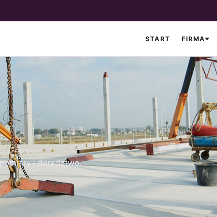
START
FIRMA
pomiary i doradztwo.