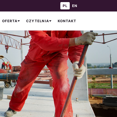
— Polski
— English
PL
EN
KONTAKT
OFERTA
CZYTELNIA