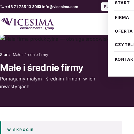
START
— Polski
— Engl
+48 71 735 13 30
info@vicesima.com
PL
EN
FIRMA
OFERTA
CZYTEL
Start
Małe i średnie firmy
KONTAK
Małe i średnie firmy
Pomagamy małym i średnim firmom w ich
inwestycjach.
W SKRÓCIE