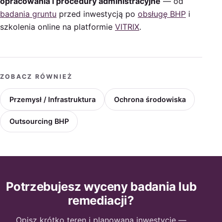
opracowania i procedury administracyjne
— od
badania gruntu
przed inwestycją po
obsługę BHP
i
szkolenia online na platformie
VITRIX
.
ZOBACZ RÓWNIEŻ
Przemysł / Infrastruktura
Ochrona środowiska
Outsourcing BHP
Potrzebujesz wyceny badania lub
remediacji?
Opisz krótko teren i planowaną inwestycję —